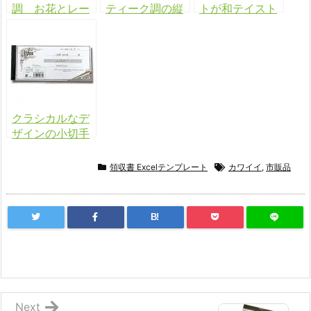
調 お花とレー
ティーク調の縦
トが和テイスト
スの領収書
型領収書
な横型領収書
クラシカルなデ
ザインの小切手
サイズ領収書
領収書 Excelテンプレート
カワイイ
,
市販品
B!
Next