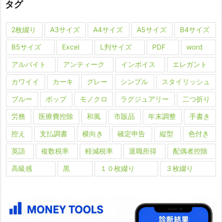
タグ
2枚綴り
A3サイズ
A4サイズ
A5サイズ
B4サイズ
B5サイズ
Excel
L判サイズ
PDF
word
アルバイト
アンティーク
インボイス
エレガント
カワイイ
カーキ
グレー
シンプル
スタイリッシュ
ブルー
ポップ
モノクロ
ラグジュアリー
二つ折り
労務
医療費控除
和風
市販品
年末調整
手書き
控え
支払調書
横向き
確定申告
縦型
色付き
英語
複数税率
軽減税率
退職所得
配偶者控除
高級感
黒
１０枚綴り
３枚綴り