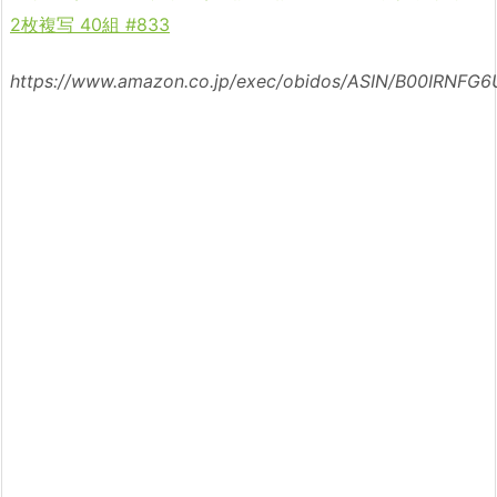
2枚複写 40組 #833
https://www.amazon.co.jp/exec/obidos/ASIN/B00IRNFG6