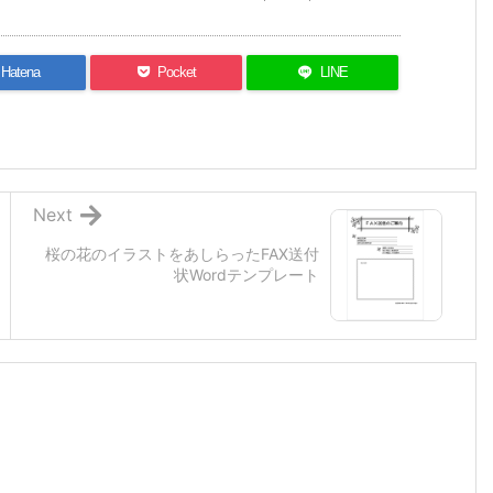
ト
Hatena
Pocket
LINE
Next
桜の花のイラストをあしらったFAX送付
状Wordテンプレート