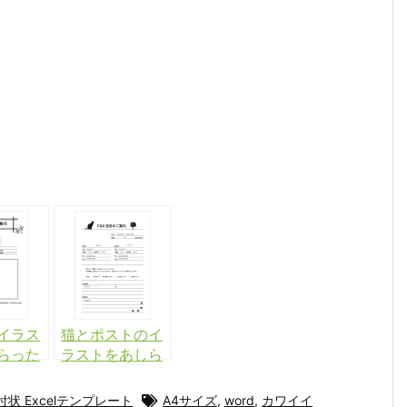
イラス
猫とポストのイ
らった
ラストをあしら
状Word
ったFAX送付状
ート
Wordテンプレー
付状 Excelテンプレート
A4サイズ
,
word
,
カワイイ