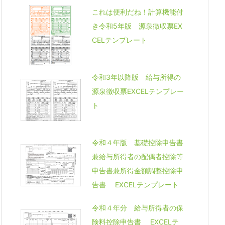
これは便利だね！計算機能付
き令和5年版 源泉徴収票EX
CELテンプレート
令和3年以降版 給与所得の
源泉徴収票EXCELテンプレー
ト
令和４年版 基礎控除申告書
兼給与所得者の配偶者控除等
申告書兼所得金額調整控除申
告書 EXCELテンプレート
令和４年分 給与所得者の保
険料控除申告書 EXCELテ