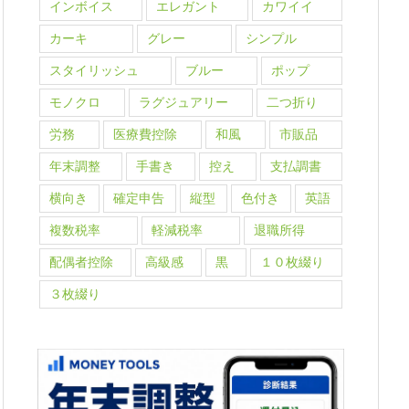
インボイス
エレガント
カワイイ
カーキ
グレー
シンプル
スタイリッシュ
ブルー
ポップ
モノクロ
ラグジュアリー
二つ折り
労務
医療費控除
和風
市販品
年末調整
手書き
控え
支払調書
横向き
確定申告
縦型
色付き
英語
複数税率
軽減税率
退職所得
配偶者控除
高級感
黒
１０枚綴り
３枚綴り