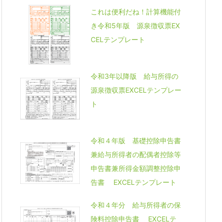
これは便利だね！計算機能付
き令和5年版 源泉徴収票EX
CELテンプレート
令和3年以降版 給与所得の
源泉徴収票EXCELテンプレー
ト
令和４年版 基礎控除申告書
兼給与所得者の配偶者控除等
申告書兼所得金額調整控除申
告書 EXCELテンプレート
令和４年分 給与所得者の保
険料控除申告書 EXCELテ