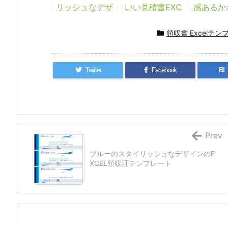
リッシュなデザ
いい見積書EXC
感あるか
インのEXCEL領
ELテンプレート
見積書EX
収証テンプレー
ンプレー
領収書 Excelテン
ト
Twitter
Facebook
B!
Prev
ブルーのスタイリッシュなデザインのE
XCEL領収証テンプレート