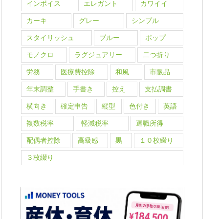
インボイス
エレガント
カワイイ
カーキ
グレー
シンプル
スタイリッシュ
ブルー
ポップ
モノクロ
ラグジュアリー
二つ折り
労務
医療費控除
和風
市販品
年末調整
手書き
控え
支払調書
横向き
確定申告
縦型
色付き
英語
複数税率
軽減税率
退職所得
配偶者控除
高級感
黒
１０枚綴り
３枚綴り