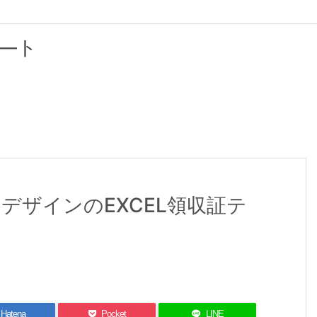
―ト
デザインのEXCEL領収証テ
Hatena
Pocket
LINE