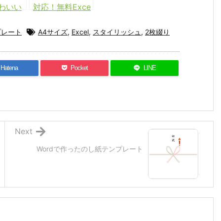
わいい
対応！無料Exce
CELテ
l領収証テンプレ
ト
ート（A4 × 3枚
プレート
A4サイズ
,
Excel
,
スタイリッシュ
,
2枚綴り
印刷可能）
Hatena
Pocket
LINE
Next
Wordで作ったのし紙テンプレート