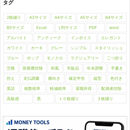
タグ
2枚綴り
A3サイズ
A4サイズ
A5サイズ
B4サイズ
B5サイズ
Excel
L判サイズ
PDF
word
アルバイト
アンティーク
インボイス
エレガント
カワイイ
カーキ
グレー
シンプル
スタイリッシュ
ブルー
ポップ
モノクロ
ラグジュアリー
二つ折り
労務
医療費控除
和風
市販品
年末調整
手書き
控え
支払調書
横向き
確定申告
縦型
色付き
英語
複数税率
軽減税率
退職所得
配偶者控除
高級感
黒
１０枚綴り
３枚綴り