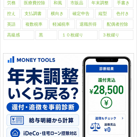
労務
医療費控除
和風
市販品
年末調整
手書き
控え
支払調書
横向き
確定申告
縦型
色付き
英語
複数税率
軽減税率
退職所得
配偶者控除
高級感
黒
１０枚綴り
３枚綴り