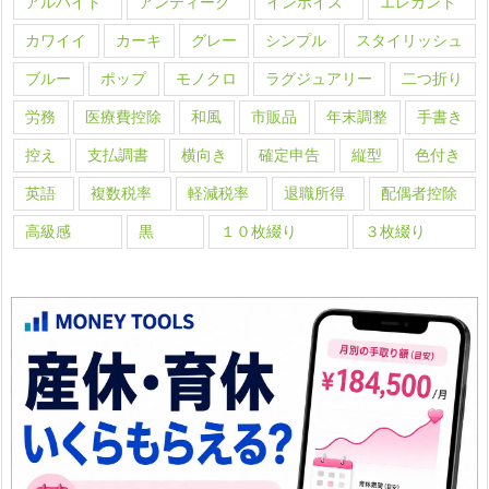
アルバイト
アンティーク
インボイス
エレガント
カワイイ
カーキ
グレー
シンプル
スタイリッシュ
ブルー
ポップ
モノクロ
ラグジュアリー
二つ折り
労務
医療費控除
和風
市販品
年末調整
手書き
控え
支払調書
横向き
確定申告
縦型
色付き
英語
複数税率
軽減税率
退職所得
配偶者控除
高級感
黒
１０枚綴り
３枚綴り