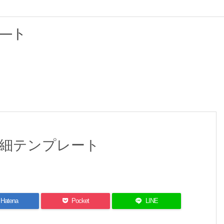
―ト
明細テンプレート
Hatena
Pocket
LINE