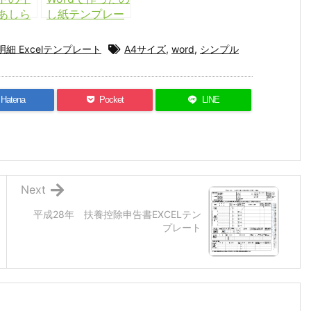
あしら
し紙テンプレー
X送付状
ト
ンプレー
明細 Excelテンプレート
A4サイズ
,
word
,
シンプル
Hatena
Pocket
LINE
Next
平成28年 扶養控除申告書EXCELテン
プレート