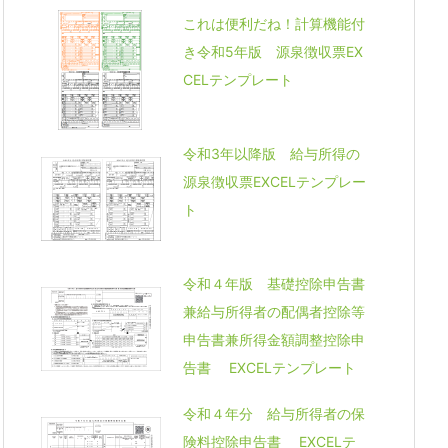
これは便利だね！計算機能付
き令和5年版 源泉徴収票EX
CELテンプレート
令和3年以降版 給与所得の
源泉徴収票EXCELテンプレー
ト
令和４年版 基礎控除申告書
兼給与所得者の配偶者控除等
申告書兼所得金額調整控除申
告書 EXCELテンプレート
令和４年分 給与所得者の保
険料控除申告書 EXCELテ