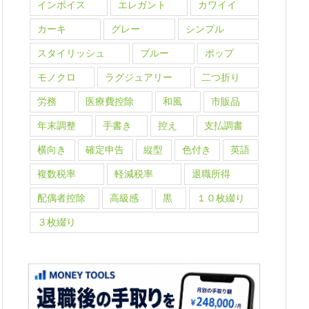
インボイス
エレガント
カワイイ
カーキ
グレー
シンプル
スタイリッシュ
ブルー
ポップ
モノクロ
ラグジュアリー
二つ折り
労務
医療費控除
和風
市販品
年末調整
手書き
控え
支払調書
横向き
確定申告
縦型
色付き
英語
複数税率
軽減税率
退職所得
配偶者控除
高級感
黒
１０枚綴り
３枚綴り