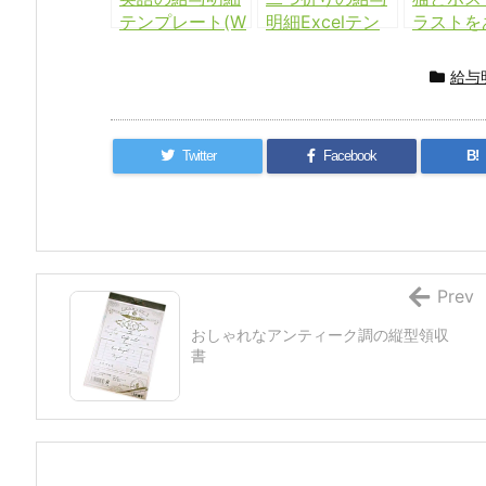
テンプレート(W
明細Excelテン
ラストを
ord)
プレート
ったFA
Wordテ
給与
ト
Twitter
Facebook
B!
Prev
おしゃれなアンティーク調の縦型領収
書