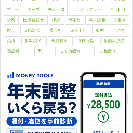
ブルー
ポップ
モノクロ
ラグジュアリー
二つ折り
労務
医療費控除
和風
市販品
年末調整
手書き
控え
支払調書
横向き
確定申告
縦型
色付き
英語
複数税率
軽減税率
退職所得
配偶者控除
高級感
黒
１０枚綴り
３枚綴り