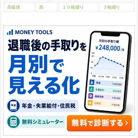
高級感
黒
１０枚綴り
３枚綴り