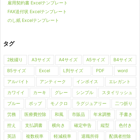
雇用契約書 Excelテンプレート
FAX送付状 Excelテンプレート
のし紙 Excelテンプレート
タグ
2枚綴り
A3サイズ
A4サイズ
A5サイズ
B4サイズ
B5サイズ
Excel
L判サイズ
PDF
word
アルバイト
アンティーク
インボイス
エレガント
カワイイ
カーキ
グレー
シンプル
スタイリッシュ
ブルー
ポップ
モノクロ
ラグジュアリー
二つ折り
労務
医療費控除
和風
市販品
年末調整
手書き
控え
支払調書
横向き
確定申告
縦型
色付き
英語
複数税率
軽減税率
退職所得
配偶者控除